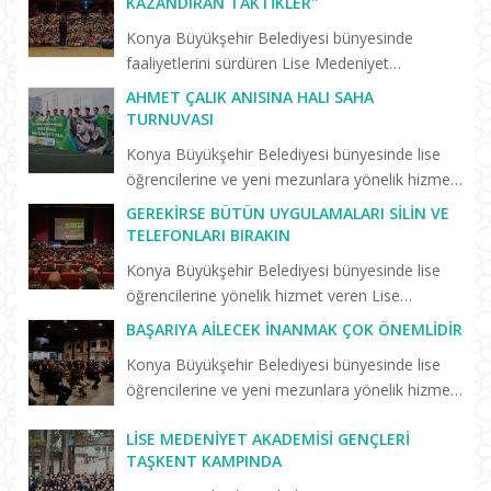
KAZANDIRAN TAKTIKLER"
Konya Büyükşehir Belediyesi bünyesinde
faaliyetlerini sürdüren Lise Medeniyet
Akademisi’nde “Birlikte Başaracağız”
AHMET ÇALIK ANISINA HALI SAHA
programları yeni eğitim öğretim dönemiyle
TURNUVASI
birlikte yeniden başladı. Yeni dönemin il...
Konya Büyükşehir Belediyesi bünyesinde lise
öğrencilerine ve yeni mezunlara yönelik hizmet
veren Lise Medeniyet Akademisi’nde trafik
GEREKIRSE BÜTÜN UYGULAMALARI SILIN VE
kazasında hayatını kaybeden Konyasporlu
TELEFONLARI BIRAKIN
futbolcu Ahmet Çalık anıs...
Konya Büyükşehir Belediyesi bünyesinde lise
öğrencilerine yönelik hizmet veren Lise
Medeniyet Akademisi’nin “Birlikte Başaracağız”
BAŞARIYA AILECEK İNANMAK ÇOK ÖNEMLIDIR
programları sürüyor. Selçuklu Kongre
Konya Büyükşehir Belediyesi bünyesinde lise
Merkezi’nde düzenlenen “Başarm...
öğrencilerine ve yeni mezunlara yönelik hizmet
veren Keykavus Lise Medeniyet Akademisi
LISE MEDENIYET AKADEMISI GENÇLERI
tarafından düzenlenen konferansa katılan Prof.
TAŞKENT KAMPINDA
Dr. Erdal Hamarta, a...