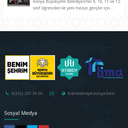
Konya Büyükşehir Belediyesi’nin 9, 10, 11 ve 12.
sınıf öğrencileri ile yeni mezun gençler için
hayata geçirdiği Lise Medeniyet Akademisi’nde
eğitim alan öğrenciler, Taşkent Gençlik ve
Eğitim Kampı’n...
0(332) 205 39 00
lisemedeniyet.konya.bel.tr
Sosyal Medya