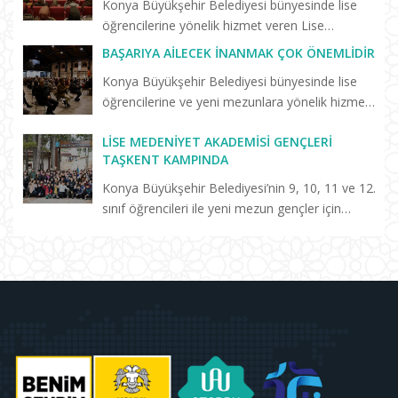
Konya Büyükşehir Belediyesi bünyesinde lise
öğrencilerine yönelik hizmet veren Lise
Medeniyet Akademisi’nin “Birlikte Başaracağız”
BAŞARIYA AILECEK İNANMAK ÇOK ÖNEMLIDIR
programları sürüyor. Selçuklu Kongre
Konya Büyükşehir Belediyesi bünyesinde lise
Merkezi’nde düzenlenen “Başarm...
öğrencilerine ve yeni mezunlara yönelik hizmet
veren Keykavus Lise Medeniyet Akademisi
LISE MEDENIYET AKADEMISI GENÇLERI
tarafından düzenlenen konferansa katılan Prof.
TAŞKENT KAMPINDA
Dr. Erdal Hamarta, a...
Konya Büyükşehir Belediyesi’nin 9, 10, 11 ve 12.
sınıf öğrencileri ile yeni mezun gençler için
hayata geçirdiği Lise Medeniyet Akademisi’nde
eğitim alan öğrenciler, Taşkent Gençlik ve
Eğitim Kampı’n...