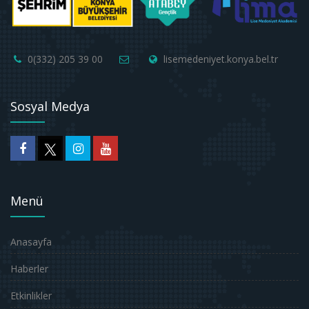
0(332) 205 39 00
lisemedeniyet.konya.bel.tr
Sosyal Medya
Menü
Anasayfa
Haberler
Etkinlikler