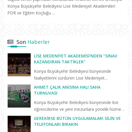
Konya Büyükşehir Belediyesi Lise Medeniyet Akademileri
PDR ve Eğitim Koçluğu ...
Son
Haberler
LISE MEDENIYET AKADEMISI’NDEN “SINAV
KAZANDIRAN TAKTIKLER"
Konya Büyükşehir Belediyesi bünyesinde
faaliyetlerini sürdüren Lise Medeniyet
Akademisi’nde “Birlikte Başaracağız”
AHMET ÇALIK ANISINA HALI SAHA
programları yeni eğitim öğretim dönemiyle
TURNUVASI
birlikte yeniden başladı. Yeni dönemin il...
Konya Büyükşehir Belediyesi bünyesinde lise
öğrencilerine ve yeni mezunlara yönelik hizmet
veren Lise Medeniyet Akademisi’nde trafik
GEREKIRSE BÜTÜN UYGULAMALARI SILIN VE
kazasında hayatını kaybeden Konyasporlu
TELEFONLARI BIRAKIN
futbolcu Ahmet Çalık anıs...