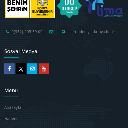
0(332) 205 39 00
lisemedeniyet.konya.bel.tr
Sosyal Medya
Menü
Anasayfa
Haberler