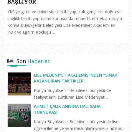
BAŞLIYOR
YKS'ye giren ve üniversite tercihi yapacak gençlere, doğru ve
sağlıklı tercih yapmaları konusunda rehberlik etmek amacıyla
Konya Büyükşehir Belediyesi Lise Medeniyet Akademileri
PDR ve Eğitim Koçluğu ...
Son
Haberler
LISE MEDENIYET AKADEMISI’NDEN “SINAV
KAZANDIRAN TAKTIKLER"
Konya Büyükşehir Belediyesi bünyesinde
faaliyetlerini sürdüren Lise Medeniyet
Akademisi’nde “Birlikte Başaracağız”
AHMET ÇALIK ANISINA HALI SAHA
programları yeni eğitim öğretim dönemiyle
TURNUVASI
birlikte yeniden başladı. Yeni dönemin il...
Konya Büyükşehir Belediyesi bünyesinde lise
öğrencilerine ve yeni mezunlara yönelik hizmet