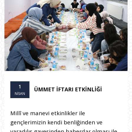
1
ÜMMET İFTARI ETKİNLİĞİ
NISAN
Millî ve manevi etkinlikler ile
gençlerimizin kendi benliğinden ve
yaradılış gayesinden haberdar olması ile