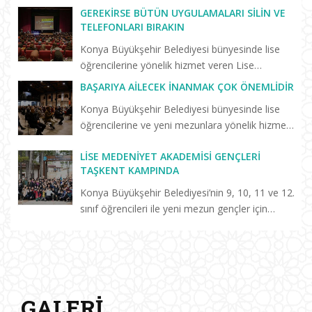
veren Lise Medeniyet Akademisi’nde trafik
GEREKIRSE BÜTÜN UYGULAMALARI SILIN VE
kazasında hayatını kaybeden Konyasporlu
TELEFONLARI BIRAKIN
futbolcu Ahmet Çalık anıs...
Konya Büyükşehir Belediyesi bünyesinde lise
öğrencilerine yönelik hizmet veren Lise
Medeniyet Akademisi’nin “Birlikte Başaracağız”
BAŞARIYA AILECEK İNANMAK ÇOK ÖNEMLIDIR
programları sürüyor. Selçuklu Kongre
Konya Büyükşehir Belediyesi bünyesinde lise
Merkezi’nde düzenlenen “Başarm...
öğrencilerine ve yeni mezunlara yönelik hizmet
veren Keykavus Lise Medeniyet Akademisi
LISE MEDENIYET AKADEMISI GENÇLERI
tarafından düzenlenen konferansa katılan Prof.
TAŞKENT KAMPINDA
Dr. Erdal Hamarta, a...
Konya Büyükşehir Belediyesi’nin 9, 10, 11 ve 12.
sınıf öğrencileri ile yeni mezun gençler için
hayata geçirdiği Lise Medeniyet Akademisi’nde
eğitim alan öğrenciler, Taşkent Gençlik ve
Eğitim Kampı’n...
GALERI