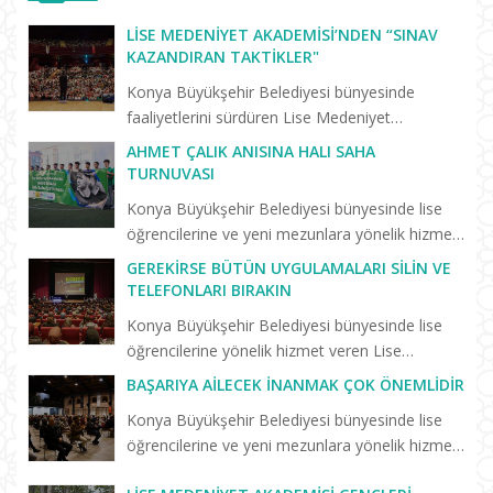
LISE MEDENIYET AKADEMISI’NDEN “SINAV
KAZANDIRAN TAKTIKLER"
Konya Büyükşehir Belediyesi bünyesinde
faaliyetlerini sürdüren Lise Medeniyet
Akademisi’nde “Birlikte Başaracağız”
AHMET ÇALIK ANISINA HALI SAHA
programları yeni eğitim öğretim dönemiyle
TURNUVASI
birlikte yeniden başladı. Yeni dönemin il...
Konya Büyükşehir Belediyesi bünyesinde lise
öğrencilerine ve yeni mezunlara yönelik hizmet
veren Lise Medeniyet Akademisi’nde trafik
GEREKIRSE BÜTÜN UYGULAMALARI SILIN VE
kazasında hayatını kaybeden Konyasporlu
TELEFONLARI BIRAKIN
futbolcu Ahmet Çalık anıs...
Konya Büyükşehir Belediyesi bünyesinde lise
öğrencilerine yönelik hizmet veren Lise
Medeniyet Akademisi’nin “Birlikte Başaracağız”
BAŞARIYA AILECEK İNANMAK ÇOK ÖNEMLIDIR
programları sürüyor. Selçuklu Kongre
Konya Büyükşehir Belediyesi bünyesinde lise
Merkezi’nde düzenlenen “Başarm...
öğrencilerine ve yeni mezunlara yönelik hizmet
veren Keykavus Lise Medeniyet Akademisi