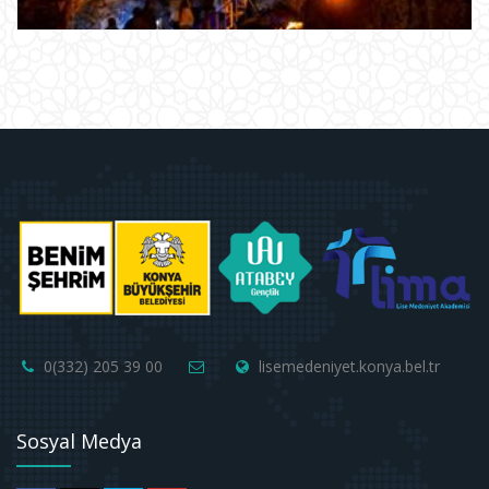
0(332) 205 39 00
lisemedeniyet.konya.bel.tr
Sosyal Medya