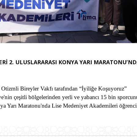
ERİ 2. ULUSLARARASI KONYA YARI MARATONU’N
Otizmli Bireyler Vakfı tarafından “İyiliğe Koşuyoruz”
e'nin çeşitli bölgelerinden yerli ve yabancı 15 bin sporcu
onya Yarı Maratonu'nda Lise Medeniyet Akademileri öğrencil