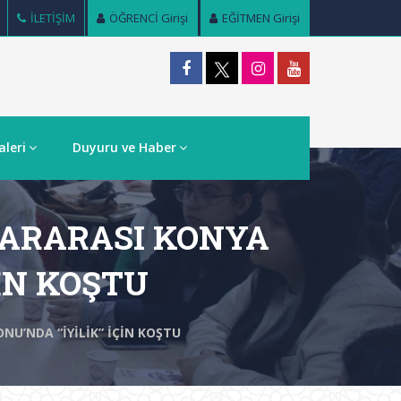
İLETİŞİM
ÖĞRENCİ Girişi
EĞİTMEN Girişi
aleri
Duyuru ve Haber
LARARASI KONYA
İN KOŞTU
NU’NDA “İYİLİK” İÇİN KOŞTU