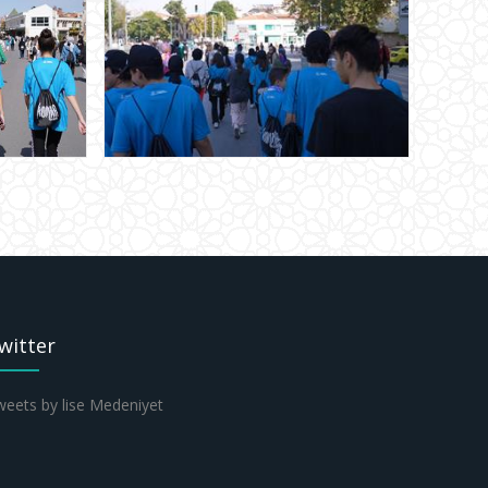
witter
eets by lise Medeniyet