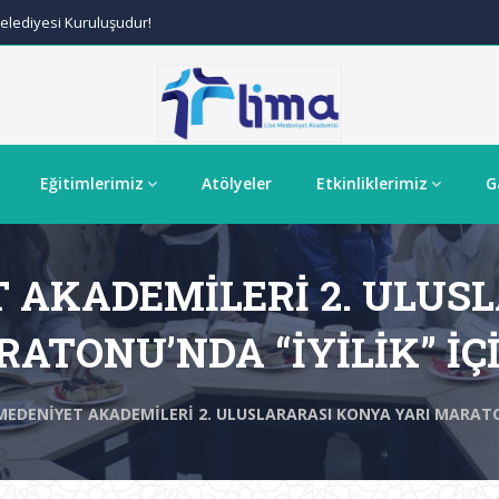
lediyesi Kuruluşudur!
Eğitimlerimiz
Atölyeler
Etkinliklerimiz
G
T AKADEMİLERİ 2. ULUS
RATONU’NDA “İYİLİK” İÇ
 MEDENİYET AKADEMİLERİ 2. ULUSLARARASI KONYA YARI MARATO