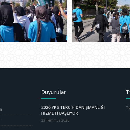
Duyurular
T
2026 YKS TERCİH DANIŞMANLIĞI
Tw
a
HİZMETİ BAŞLIYOR
r
23 Temmuz 2026