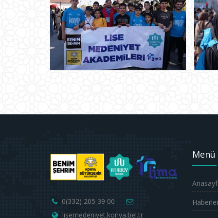
Menü
Anasayf
0(332) 205 39 00
Haberle
lisemedeniyet.konya.bel.tr