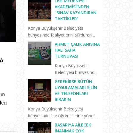
LISE MEDENIYET
AKADEMISI’NDEN
“SINAV KAZANDIRAN
TAKTIKLER"
Konya Büyükşehir Belediyesi
bünyesinde faaliyetlerini sürdüren
Lise Medeniyet Akademisi’nde
AHMET ÇALIK ANISINA
“Birlikte Başaracağız” programları
HALI SAHA
yeni eğitim öğretim dönemiyle birlikte
TURNUVASI
DA
yeniden başladı. Yeni dönemin il...
Konya Büyükşehir
Belediyesi bünyesinde
lise öğrencilerine ve
GEREKIRSE BÜTÜN
yeni mezunlara yönelik
UYGULAMALARI SILIN
hizmet veren Lise
VE TELEFONLARI
nun
BIRAKIN
Medeniyet
eri
Akademisi’nde trafik
Konya Büyükşehir Belediyesi
kazasında hayatını
bünyesinde lise öğrencilerine yönelik
kaybeden Konyasporlu
hizmet veren Lise Medeniyet
BAŞARIYA AILECEK
futbolcu Ahmet Çalık
Akademisi’nin “Birlikte Başaracağız”
İNANMAK ÇOK