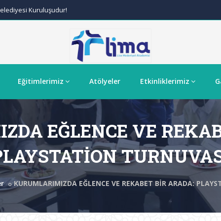
lediyesi Kuruluşudur!
Eğitimlerimiz
Atölyeler
Etkinliklerimiz
G
ZDA EĞLENCE VE REKABE
PLAYSTATİON TURNUVAS
er
KURUMLARIMIZDA EĞLENCE VE REKABET BİR ARADA: PLAYS