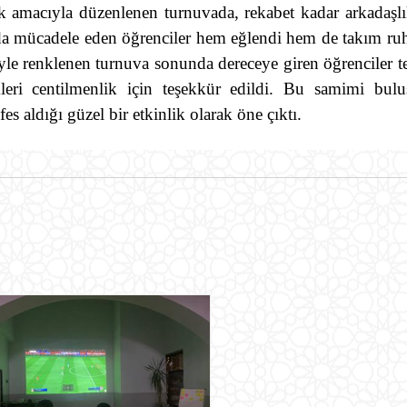
ek amacıyla düzenlenen turnuvada, rekabet kadar arkadaşl
rda mücadele eden öğrenciler hem eğlendi hem de takım r
iyle renklenen turnuva sonunda dereceye giren öğrenciler t
ikleri centilmenlik için teşekkür edildi. Bu samimi bul
s aldığı güzel bir etkinlik olarak öne çıktı.