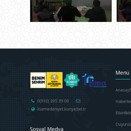
Menü
Anasayf
0(332) 205 39 00
Haberle
lisemedeniyet.konya.bel.tr
Etkinlikl
Duyurul
Sosyal Medya