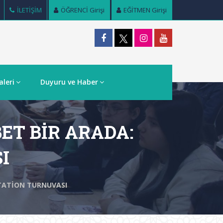
İLETİŞİM
ÖĞRENCİ Girişi
EĞİTMEN Girişi
aleri
Duyuru ve Haber
T BİR ARADA:
I
TATİON TURNUVASI