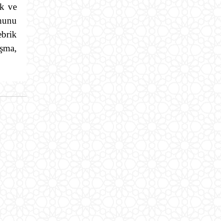
ık ve
uhunu
ebrik
uşma,