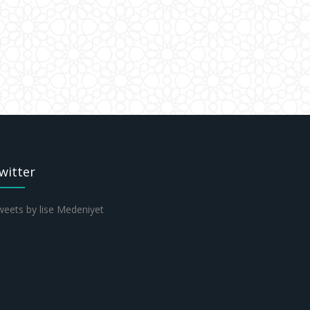
witter
eets by lise Medeniyet