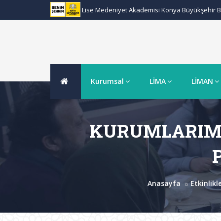
Lise Medeniyet Akademisi Konya Büyükşehir Be
Kurumsal
LİMA
LİMAN
KURUMLARIMI
Anasayfa
Etkinlikl