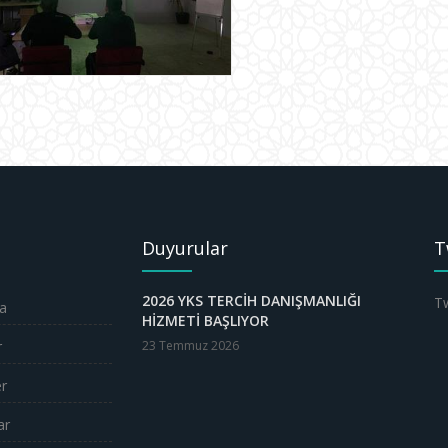
Duyurular
T
2026 YKS TERCİH DANIŞMANLIĞI
Tw
a
HİZMETİ BAŞLIYOR
r
23 Temmuz 2026
er
ar