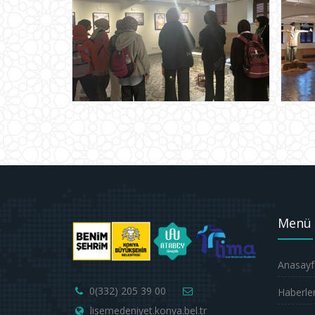
Menü
Anasayf
0(332) 205 39 00
Haberle
lisemedeniyet.konya.bel.tr