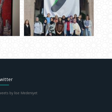
witter
eets by lise Medeniyet