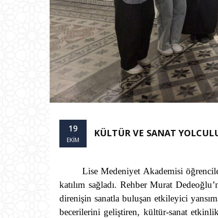
19
KÜLTÜR VE SANAT YOLCULU
EKIM
Lise Medeniyet Akademisi öğrenciler
katılım sağladı. Rehber Murat Dedeoğlu’
direnişin sanatla buluşan etkileyici yans
becerilerini geliştiren, kültür-sanat etkinl