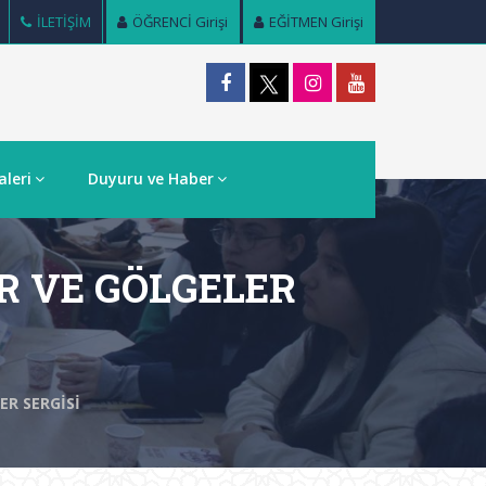
İLETİŞİM
ÖĞRENCİ Girişi
EĞİTMEN Girişi
aleri
Duyuru ve Haber
R VE GÖLGELER
ER SERGİSİ