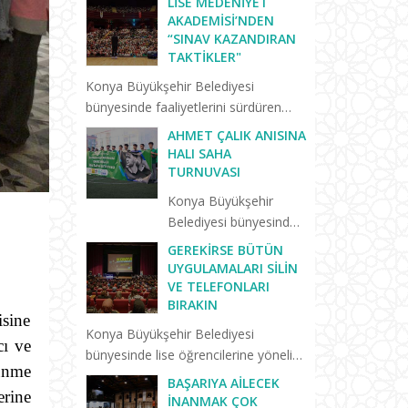
LISE MEDENIYET
AKADEMISI’NDEN
“SINAV KAZANDIRAN
TAKTIKLER"
Konya Büyükşehir Belediyesi
bünyesinde faaliyetlerini sürdüren
Lise Medeniyet Akademisi’nde
AHMET ÇALIK ANISINA
“Birlikte Başaracağız” programları
HALI SAHA
yeni eğitim öğretim dönemiyle birlikte
TURNUVASI
yeniden başladı. Yeni dönemin il...
Konya Büyükşehir
Belediyesi bünyesinde
lise öğrencilerine ve
GEREKIRSE BÜTÜN
yeni mezunlara yönelik
UYGULAMALARI SILIN
hizmet veren Lise
VE TELEFONLARI
BIRAKIN
Medeniyet
isine
Akademisi’nde trafik
Konya Büyükşehir Belediyesi
cı ve
kazasında hayatını
bünyesinde lise öğrencilerine yönelik
kaybeden Konyasporlu
şünme
hizmet veren Lise Medeniyet
BAŞARIYA AILECEK
futbolcu Ahmet Çalık
erine
Akademisi’nin “Birlikte Başaracağız”
İNANMAK ÇOK