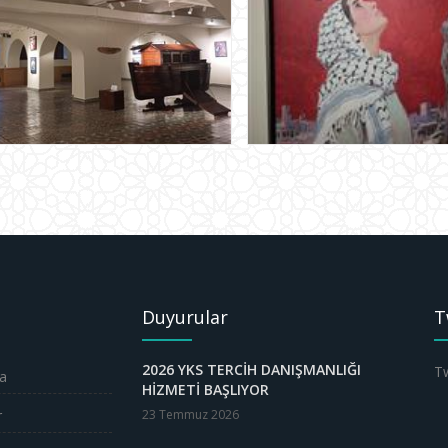
Duyurular
T
2026 YKS TERCİH DANIŞMANLIĞI
Tw
a
HİZMETİ BAŞLIYOR
r
23 Temmuz 2026