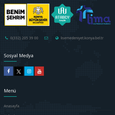
0(332) 205 39 00
lisemedeniyet.konya.bel.tr
Sosyal Medya
Menü
Anasayfa