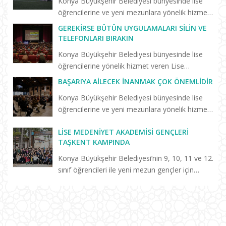
Konya Büyükşehir Belediyesi bünyesinde lise
öğrencilerine ve yeni mezunlara yönelik hizmet
veren Lise Medeniyet Akademisi’nde trafik
GEREKIRSE BÜTÜN UYGULAMALARI SILIN VE
kazasında hayatını kaybeden Konyasporlu
TELEFONLARI BIRAKIN
futbolcu Ahmet Çalık anıs...
Konya Büyükşehir Belediyesi bünyesinde lise
öğrencilerine yönelik hizmet veren Lise
Medeniyet Akademisi’nin “Birlikte Başaracağız”
BAŞARIYA AILECEK İNANMAK ÇOK ÖNEMLIDIR
programları sürüyor. Selçuklu Kongre
Konya Büyükşehir Belediyesi bünyesinde lise
Merkezi’nde düzenlenen “Başarm...
öğrencilerine ve yeni mezunlara yönelik hizmet
veren Keykavus Lise Medeniyet Akademisi
LISE MEDENIYET AKADEMISI GENÇLERI
tarafından düzenlenen konferansa katılan Prof.
TAŞKENT KAMPINDA
Dr. Erdal Hamarta, a...
Konya Büyükşehir Belediyesi’nin 9, 10, 11 ve 12.
sınıf öğrencileri ile yeni mezun gençler için
hayata geçirdiği Lise Medeniyet Akademisi’nde
eğitim alan öğrenciler, Taşkent Gençlik ve
Eğitim Kampı’n...