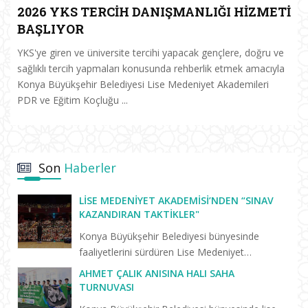
2026 YKS TERCİH DANIŞMANLIĞI HİZMETİ
BAŞLIYOR
YKS'ye giren ve üniversite tercihi yapacak gençlere, doğru ve
sağlıklı tercih yapmaları konusunda rehberlik etmek amacıyla
Konya Büyükşehir Belediyesi Lise Medeniyet Akademileri
PDR ve Eğitim Koçluğu ...
Son
Haberler
LISE MEDENIYET AKADEMISI’NDEN “SINAV
KAZANDIRAN TAKTIKLER"
Konya Büyükşehir Belediyesi bünyesinde
faaliyetlerini sürdüren Lise Medeniyet
Akademisi’nde “Birlikte Başaracağız”
AHMET ÇALIK ANISINA HALI SAHA
programları yeni eğitim öğretim dönemiyle
TURNUVASI
birlikte yeniden başladı. Yeni dönemin il...