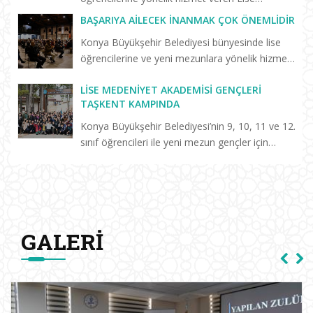
Medeniyet Akademisi’nin “Birlikte Başaracağız”
BAŞARIYA AILECEK İNANMAK ÇOK ÖNEMLIDIR
programları sürüyor. Selçuklu Kongre
Konya Büyükşehir Belediyesi bünyesinde lise
Merkezi’nde düzenlenen “Başarm...
öğrencilerine ve yeni mezunlara yönelik hizmet
veren Keykavus Lise Medeniyet Akademisi
LISE MEDENIYET AKADEMISI GENÇLERI
tarafından düzenlenen konferansa katılan Prof.
TAŞKENT KAMPINDA
Dr. Erdal Hamarta, a...
Konya Büyükşehir Belediyesi’nin 9, 10, 11 ve 12.
sınıf öğrencileri ile yeni mezun gençler için
hayata geçirdiği Lise Medeniyet Akademisi’nde
eğitim alan öğrenciler, Taşkent Gençlik ve
Eğitim Kampı’n...
GALERI