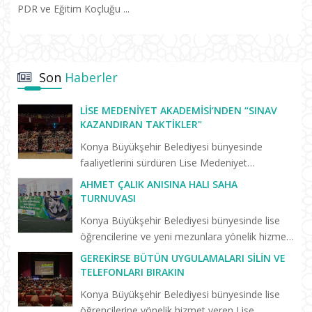
PDR ve Eğitim Koçluğu ...
Son
Haberler
LISE MEDENIYET AKADEMISI’NDEN “SINAV
KAZANDIRAN TAKTIKLER"
Konya Büyükşehir Belediyesi bünyesinde
faaliyetlerini sürdüren Lise Medeniyet
Akademisi’nde “Birlikte Başaracağız”
AHMET ÇALIK ANISINA HALI SAHA
programları yeni eğitim öğretim dönemiyle
TURNUVASI
birlikte yeniden başladı. Yeni dönemin il...
Konya Büyükşehir Belediyesi bünyesinde lise
öğrencilerine ve yeni mezunlara yönelik hizmet
veren Lise Medeniyet Akademisi’nde trafik
GEREKIRSE BÜTÜN UYGULAMALARI SILIN VE
kazasında hayatını kaybeden Konyasporlu
TELEFONLARI BIRAKIN
futbolcu Ahmet Çalık anıs...
Konya Büyükşehir Belediyesi bünyesinde lise
öğrencilerine yönelik hizmet veren Lise