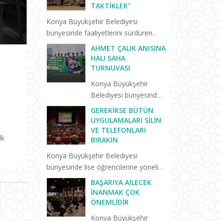
TAKTIKLER"
Konya Büyükşehir Belediyesi
bünyesinde faaliyetlerini sürdüren
Lise Medeniyet Akademisi’nde
AHMET ÇALIK ANISINA
“Birlikte Başaracağız” programları
HALI SAHA
yeni eğitim öğretim dönemiyle birlikte
TURNUVASI
yeniden başladı. Yeni dönemin il...
Konya Büyükşehir
Belediyesi bünyesinde
lise öğrencilerine ve
GEREKIRSE BÜTÜN
yeni mezunlara yönelik
UYGULAMALARI SILIN
hizmet veren Lise
VE TELEFONLARI
lk
BIRAKIN
Medeniyet
Akademisi’nde trafik
Konya Büyükşehir Belediyesi
kazasında hayatını
bünyesinde lise öğrencilerine yönelik
kaybeden Konyasporlu
hizmet veren Lise Medeniyet
BAŞARIYA AILECEK
futbolcu Ahmet Çalık
Akademisi’nin “Birlikte Başaracağız”
İNANMAK ÇOK
anıs...
programları sürüyor. Selçuklu Kongre
ÖNEMLIDIR
Merkezi’nde düzenlenen “Başarm...
Konya Büyükşehir