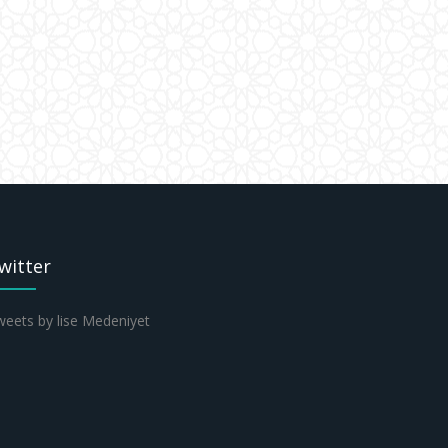
witter
eets by lise Medeniyet