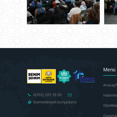
Menü
Anasayf
0(332) 205 39 00
Haberle
lisemedeniyet.konya.bel.tr
Etkinlikl
Duyurul