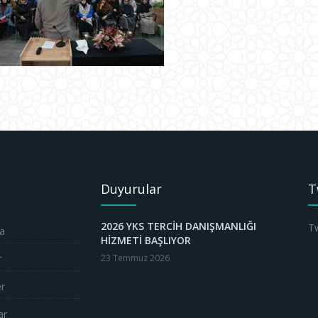
Duyurular
T
2026 YKS TERCİH DANIŞMANLIĞI
Tw
a
HİZMETİ BAŞLIYOR
r
23 Temmuz 2026
er
ar