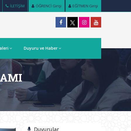
İLETİŞİM
ÖĞRENCİ Girişi
EĞİTMEN Girişi
aleri
Duyuru ve Haber
RAMI
Duyurular