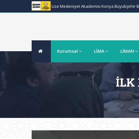
Lise Medeniyet Akademisi Konya Büyükşehir Be
Kurumsal
LİMA
LİMAN
İLK