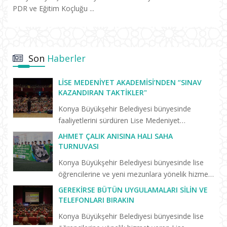
PDR ve Eğitim Koçluğu ...
Son
Haberler
LISE MEDENIYET AKADEMISI’NDEN “SINAV
KAZANDIRAN TAKTIKLER"
Konya Büyükşehir Belediyesi bünyesinde
faaliyetlerini sürdüren Lise Medeniyet
Akademisi’nde “Birlikte Başaracağız”
AHMET ÇALIK ANISINA HALI SAHA
programları yeni eğitim öğretim dönemiyle
TURNUVASI
birlikte yeniden başladı. Yeni dönemin il...
Konya Büyükşehir Belediyesi bünyesinde lise
öğrencilerine ve yeni mezunlara yönelik hizmet
veren Lise Medeniyet Akademisi’nde trafik
GEREKIRSE BÜTÜN UYGULAMALARI SILIN VE
kazasında hayatını kaybeden Konyasporlu
TELEFONLARI BIRAKIN
futbolcu Ahmet Çalık anıs...
Konya Büyükşehir Belediyesi bünyesinde lise