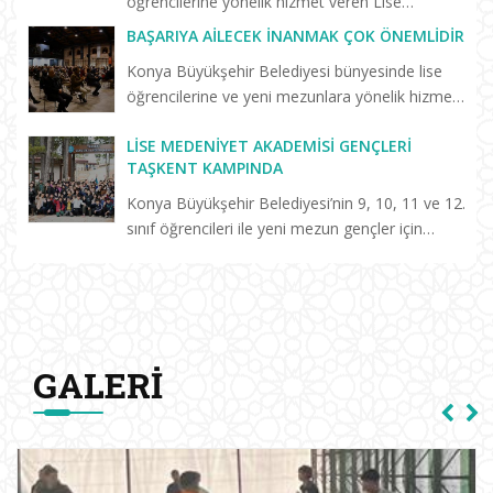
öğrencilerine yönelik hizmet veren Lise
Medeniyet Akademisi’nin “Birlikte Başaracağız”
BAŞARIYA AILECEK İNANMAK ÇOK ÖNEMLIDIR
programları sürüyor. Selçuklu Kongre
Konya Büyükşehir Belediyesi bünyesinde lise
Merkezi’nde düzenlenen “Başarm...
öğrencilerine ve yeni mezunlara yönelik hizmet
veren Keykavus Lise Medeniyet Akademisi
LISE MEDENIYET AKADEMISI GENÇLERI
tarafından düzenlenen konferansa katılan Prof.
TAŞKENT KAMPINDA
Dr. Erdal Hamarta, a...
Konya Büyükşehir Belediyesi’nin 9, 10, 11 ve 12.
sınıf öğrencileri ile yeni mezun gençler için
hayata geçirdiği Lise Medeniyet Akademisi’nde
eğitim alan öğrenciler, Taşkent Gençlik ve
Eğitim Kampı’n...
GALERI