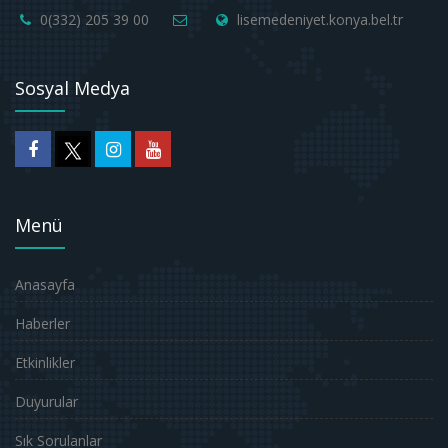
0(332) 205 39 00
lisemedeniyet.konya.bel.tr
Sosyal Medya
Menü
Anasayfa
Haberler
Etkinlikler
Duyurular
Sık Sorulanlar