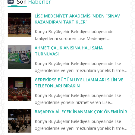
Son
Haberler
LISE MEDENIYET AKADEMISI’NDEN “SINAV
KAZANDIRAN TAKTIKLER"
Konya Büyükşehir Belediyesi bünyesinde
faaliyetlerini sürdüren Lise Medeniyet
Akademisi’nde “Birlikte Başaracağız”
AHMET ÇALIK ANISINA HALI SAHA
programları yeni eğitim öğretim dönemiyle
TURNUVASI
birlikte yeniden başladı. Yeni dönemin il...
Konya Büyükşehir Belediyesi bünyesinde lise
öğrencilerine ve yeni mezunlara yönelik hizmet
veren Lise Medeniyet Akademisi’nde trafik
GEREKIRSE BÜTÜN UYGULAMALARI SILIN VE
kazasında hayatını kaybeden Konyasporlu
TELEFONLARI BIRAKIN
futbolcu Ahmet Çalık anıs...
Konya Büyükşehir Belediyesi bünyesinde lise
öğrencilerine yönelik hizmet veren Lise
Medeniyet Akademisi’nin “Birlikte Başaracağız”
BAŞARIYA AILECEK İNANMAK ÇOK ÖNEMLIDIR
programları sürüyor. Selçuklu Kongre
Konya Büyükşehir Belediyesi bünyesinde lise
Merkezi’nde düzenlenen “Başarm...
öğrencilerine ve yeni mezunlara yönelik hizmet