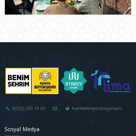
0(332) 205 39 00
lisemedeniyet.konya.bel.tr
Sosyal Medya