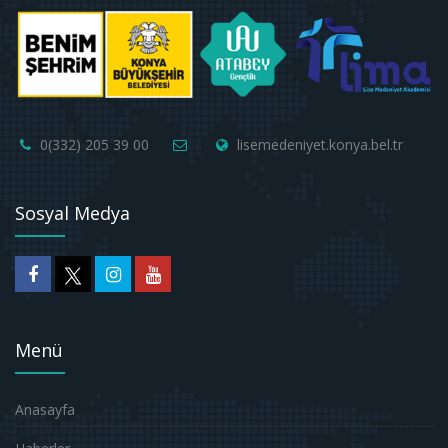
0(332) 205 39 00
lisemedeniyet.konya.bel.tr
Sosyal Medya
Menü
Anasayfa