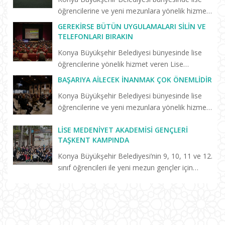
öğrencilerine ve yeni mezunlara yönelik hizmet
veren Lise Medeniyet Akademisi’nde trafik
GEREKIRSE BÜTÜN UYGULAMALARI SILIN VE
kazasında hayatını kaybeden Konyasporlu
TELEFONLARI BIRAKIN
futbolcu Ahmet Çalık anıs...
Konya Büyükşehir Belediyesi bünyesinde lise
öğrencilerine yönelik hizmet veren Lise
Medeniyet Akademisi’nin “Birlikte Başaracağız”
BAŞARIYA AILECEK İNANMAK ÇOK ÖNEMLIDIR
programları sürüyor. Selçuklu Kongre
Konya Büyükşehir Belediyesi bünyesinde lise
Merkezi’nde düzenlenen “Başarm...
öğrencilerine ve yeni mezunlara yönelik hizmet
veren Keykavus Lise Medeniyet Akademisi
LISE MEDENIYET AKADEMISI GENÇLERI
tarafından düzenlenen konferansa katılan Prof.
TAŞKENT KAMPINDA
Dr. Erdal Hamarta, a...
Konya Büyükşehir Belediyesi’nin 9, 10, 11 ve 12.
sınıf öğrencileri ile yeni mezun gençler için
hayata geçirdiği Lise Medeniyet Akademisi’nde
eğitim alan öğrenciler, Taşkent Gençlik ve
Eğitim Kampı’n...