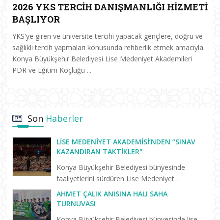
2026 YKS TERCİH DANIŞMANLIĞI HİZMETİ
BAŞLIYOR
YKS'ye giren ve üniversite tercihi yapacak gençlere, doğru ve
sağlıklı tercih yapmaları konusunda rehberlik etmek amacıyla
Konya Büyükşehir Belediyesi Lise Medeniyet Akademileri
PDR ve Eğitim Koçluğu ...
Son
Haberler
LISE MEDENIYET AKADEMISI’NDEN “SINAV
KAZANDIRAN TAKTIKLER"
Konya Büyükşehir Belediyesi bünyesinde
faaliyetlerini sürdüren Lise Medeniyet
Akademisi’nde “Birlikte Başaracağız”
AHMET ÇALIK ANISINA HALI SAHA
programları yeni eğitim öğretim dönemiyle
TURNUVASI
birlikte yeniden başladı. Yeni dönemin il...
Konya Büyükşehir Belediyesi bünyesinde lise