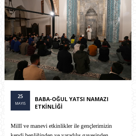
25
BABA-OĞUL YATSI NAMAZI
MAYIS
ETKİNLİĞİ
Millî ve manevi etkinlikler ile gençlerimizin
kendi benliğinden ve yaradılış gayesinden