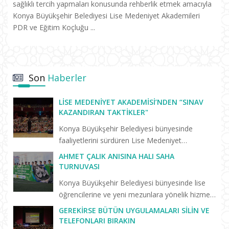
sağlıklı tercih yapmaları konusunda rehberlik etmek amacıyla
Konya Büyükşehir Belediyesi Lise Medeniyet Akademileri
PDR ve Eğitim Koçluğu ...
Son
Haberler
LISE MEDENIYET AKADEMISI’NDEN “SINAV
KAZANDIRAN TAKTIKLER"
Konya Büyükşehir Belediyesi bünyesinde
faaliyetlerini sürdüren Lise Medeniyet
Akademisi’nde “Birlikte Başaracağız”
AHMET ÇALIK ANISINA HALI SAHA
programları yeni eğitim öğretim dönemiyle
TURNUVASI
birlikte yeniden başladı. Yeni dönemin il...
Konya Büyükşehir Belediyesi bünyesinde lise
öğrencilerine ve yeni mezunlara yönelik hizmet
veren Lise Medeniyet Akademisi’nde trafik
GEREKIRSE BÜTÜN UYGULAMALARI SILIN VE
kazasında hayatını kaybeden Konyasporlu
TELEFONLARI BIRAKIN