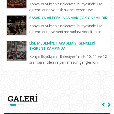
futbolcu Ahmet Çalık anıs...
Konya Büyükşehir Belediyesi bünyesinde lise
öğrencilerine yönelik hizmet veren Lise
Medeniyet Akademisi’nin “Birlikte Başaracağız”
BAŞARIYA AILECEK İNANMAK ÇOK ÖNEMLIDIR
programları sürüyor. Selçuklu Kongre
Konya Büyükşehir Belediyesi bünyesinde lise
Merkezi’nde düzenlenen “Başarm...
öğrencilerine ve yeni mezunlara yönelik hizmet
veren Keykavus Lise Medeniyet Akademisi
LISE MEDENIYET AKADEMISI GENÇLERI
tarafından düzenlenen konferansa katılan Prof.
TAŞKENT KAMPINDA
Dr. Erdal Hamarta, a...
Konya Büyükşehir Belediyesi’nin 9, 10, 11 ve 12.
sınıf öğrencileri ile yeni mezun gençler için
hayata geçirdiği Lise Medeniyet Akademisi’nde
eğitim alan öğrenciler, Taşkent Gençlik ve
Eğitim Kampı’n...
GALERI